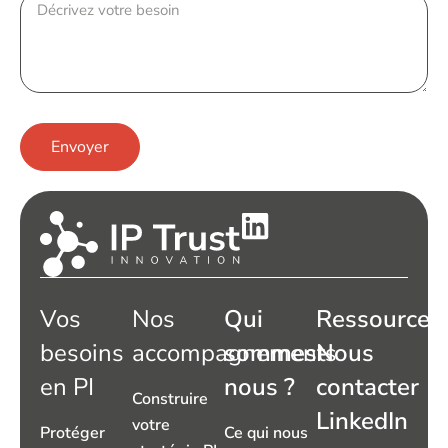
Envoyer
Vos
Nos
Qui
Ressources
besoins
accompagnements
sommes-
Nous
en PI
nous ?
contacter
Construire
LinkedIn
votre
Protéger
Ce qui nous