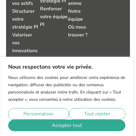
stratégie PI
vos actifs
anime
Renforcer
Structurer
Notre
votre équipe
votre
équipe
PI
stratégie PI
Où nous
Valoriser
trouver ?
vos
innovations
Maitriser
Nous respectons votre vie privée.
votre
environnement
Nous utilisons des cookies pour améliorer votre expérience de
PI
navigation, diffuser des publicités ou des contenus
Gérer les
personnalisés et analyser notre trafic. En cliquant sur « Tout
litiges
accepter », vous consentez à notre utilisation des cookies.
Charte de confidentialité
Mentions légales
Personnaliser
Tout rejeter
© 2026 IP TRUST – Tous droits réservés
Accepter tout