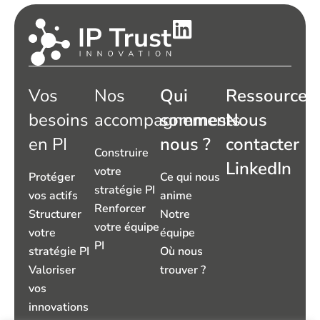
Vos
Nos
Qui
Ressources
besoins
accompagnements
sommes-
Nous
en PI
nous ?
contacter
Construire
LinkedIn
votre
Protéger
Ce qui nous
stratégie PI
vos actifs
anime
Renforcer
Structurer
Notre
votre équipe
votre
équipe
PI
stratégie PI
Où nous
Valoriser
trouver ?
vos
innovations